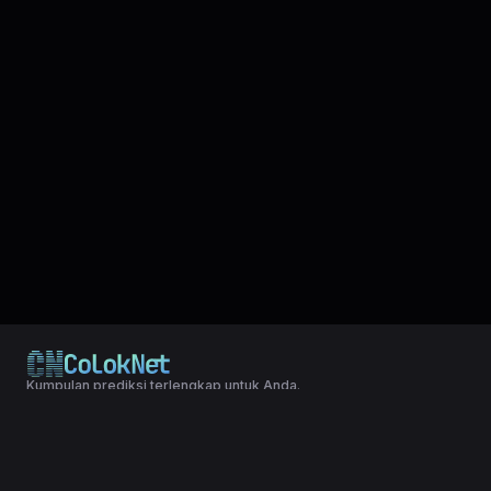
Kumpulan prediksi terlengkap untuk Anda.
© 2024 Copyright LXGroup. All rights reserved.
Terms & Conditions
|
Privacy Policy
Coloknet - Tutorial Paito Harian