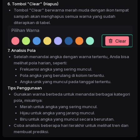
6. Tombol "Clear" (Hapus)
Tombol "Clear" berwarna merah muda dengan ikon tempat
sampah akan menghapus semua warna yang sudah
diterapkan di tabel.
7. Analisis Pola
Setelah menandai angka dengan warna tertentu, Anda bisa
melihat pola harian, seperti:
Frekuensi angka yang sering muncul.
Pola angka yang berulang di kolom tertentu.
Angka unik yang muncul pada tanggal tertentu.
Tips Penggunaan
Gunakan warna berbeda untuk menandai berbagai kategori
pola, misalnya:
Merah untuk angka yang sering muncul.
Hijau untuk angka yang jarang muncul.
Biru untuk angka yang muncul secara berurutan.
Coba analisis beberapa hari terakhir untuk melihat tren dan
membuat prediksi.