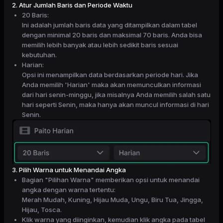
2. Atur Jumlah Baris dan Periode Waktu
20 Baris:
Ini adalah jumlah baris data yang ditampilkan dalam tabel
dengan minimal 20 baris dan maksimal 70 baris. Anda bisa
memilih lebih banyak atau lebih sedikit baris sesuai
kebutuhan.
Harian:
Opsi ini menampilkan data berdasarkan periode hari. Jika
Anda memilih 'Harian' maka akan memunculkan informasi
dari hari senin-minggu, jika misalnya Anda memilih salah satu
hari seperti Senin, maka hanya akan muncul informasi di hari
Senin.
3. Pilih Warna untuk Menandai Angka
Bagian "Pilihan Warna" memberikan opsi untuk menandai
angka dengan warna tertentu:
Merah Mudah, Kuning, Hijau Muda, Ungu, Biru Tua, Jingga,
Hijau, Tosca.
Klik warna yang diinginkan, kemudian klik angka pada tabel