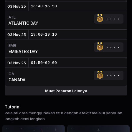
16:40
-
16:50
03 Nov 25
ATL
ATLANTIC DAY
19:00
-
19:10
03 Nov 25
EMR
EMIRATES DAY
01:50
-
02:00
03 Nov 25
CA
CANADA
Muat Pasaran Lainnya
Tutorial
Pelajari cara menggunakan fitur dengan efektif melalui panduan
langkah demi langkah.