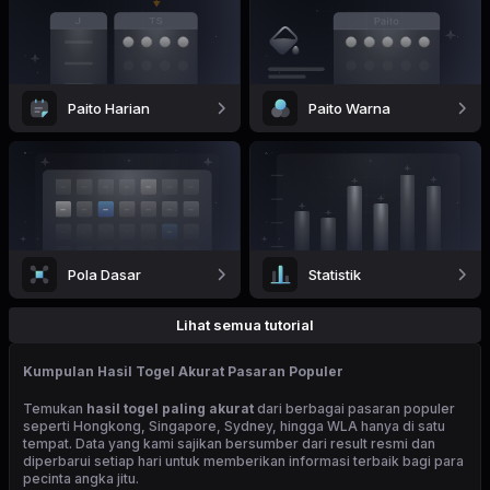
Paito Harian
Paito Warna
Pola Dasar
Statistik
Lihat semua tutorial
Kumpulan Hasil Togel Akurat Pasaran Populer
Temukan
hasil togel paling akurat
dari berbagai pasaran populer
seperti Hongkong, Singapore, Sydney, hingga WLA hanya di satu
tempat. Data yang kami sajikan bersumber dari result resmi dan
diperbarui setiap hari untuk memberikan informasi terbaik bagi para
pecinta angka jitu.