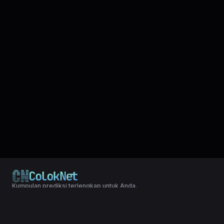
Kumpulan prediksi terlengkap untuk Anda.
© 2024 Copyright LXGroup. All rights reserved.
Terms & Conditions
|
Privacy Policy
Kumpulan hasil togel akurat pasaran populer menyajikan data