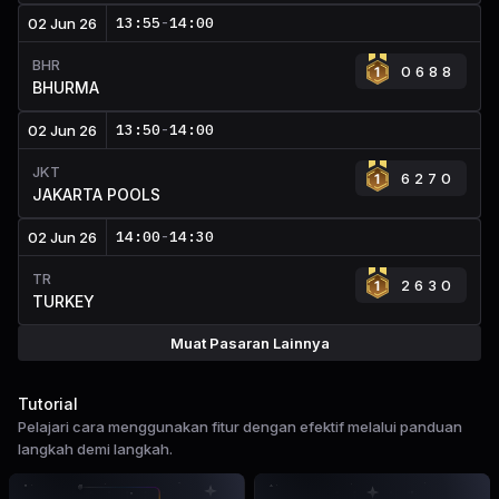
13:55
-
14:00
02 Jun 26
BHR
0688
BHURMA
13:50
-
14:00
02 Jun 26
JKT
6270
JAKARTA POOLS
14:00
-
14:30
02 Jun 26
TR
2630
TURKEY
Muat Pasaran Lainnya
Tutorial
Pelajari cara menggunakan fitur dengan efektif melalui panduan
langkah demi langkah.