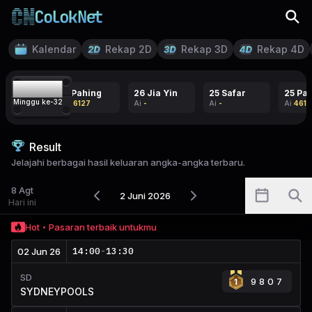
Kalendar
Rekap 2D
Rekap 3D
Rekap 4D
08
25 Pahing
26 Jia Yin
25 Safar
25 Pah
Minggu ke-
32
Ai
46127
Ai
-
Ai
-
Ai
4612
Result
Jelajahi berbagai hasil keluaran angka-angka terbaru.
8 Agt
2 Juni 2026
Hari ini
Hot
Pasaran terbaik untukmu
14:00
-
13:30
02 Jun 26
SD
9807
SYDNEYPOOLS