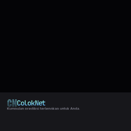
Kumpulan prediksi terlengkap untuk Anda.
© 2024 Copyright LXGroup. All rights reserved.
Terms & Conditions
|
Privacy Policy
Kumpulan hasil togel akurat pasaran populer menyajikan data