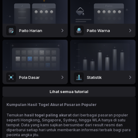
Paito Harian
Paito Warna
Pola Dasar
Statistik
Lihat semua tutorial
Kumpulan Hasil Togel Akurat Pasaran Populer
Temukan
hasil togel paling akurat
dari berbagai pasaran populer
seperti Hongkong, Singapore, Sydney, hingga WLA hanya di satu
tempat. Data yang kami sajikan bersumber dari result resmi dan
diperbarui setiap hari untuk memberikan informasi terbaik bagi para
pecinta angka jitu.