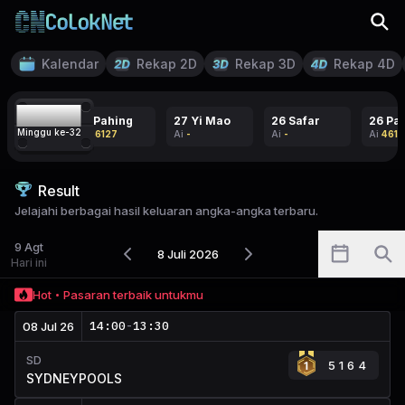
Kalendar
Rekap 2D
Rekap 3D
Rekap 4D
09
26 Pahing
27 Yi Mao
26 Safar
26 Pa
Minggu ke-
32
Ai
46127
Ai
-
Ai
-
Ai
4612
Result
Jelajahi berbagai hasil keluaran angka-angka terbaru.
9 Agt
8 Juli 2026
Hari ini
Hot
Pasaran terbaik untukmu
14:00
-
13:30
08 Jul 26
SD
5164
SYDNEYPOOLS