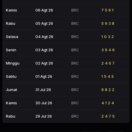
Kamis
06 Agt 26
BRC
7591
Rabu
05 Agt 26
BRC
5938
Selasa
04 Agt 26
BRC
1032
Senin
03 Agt 26
BRC
3946
Minggu
02 Agt 26
BRC
2467
Sabtu
01 Agt 26
BRC
1545
Jumat
31 Jul 26
BRC
9822
Kamis
30 Jul 26
BRC
4124
Rabu
29 Jul 26
BRC
2475