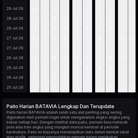
29 Jul 26
8
7
5
1
5
5
4
5
2
2
28 Jul 26
1
0
8
2
5
3
1
0
2
8
28 Jul 26
3
5
7
0
5
6
2
2
2
9
27 Jul 26
6
5
0
9
3
3
8
7
8
8
27 Jul 26
0
3
4
5
4
2
5
1
7
5
26 Jul 26
4
7
6
3
6
4
2
9
9
7
26 Jul 26
1
3
1
7
0
8
8
8
1
3
26 Jul 26
6
3
6
8
6
0
2
8
9
1
25 Jul 26
2
1
4
0
4
3
7
6
7
8
Paito Harian BATAVIA Lengkap Dan Terupdate
Paito harian BATAVIA
adalah salah satu alat penting yang sering
digunakan oleh pemain togel untuk menganalisis angka-angka yang
keluar setiap hari. Dengan melihat data paito, pemain bisa melacak
pola atau tren angka yang mungkin muncul kembali di periode
berikutnya. Paito ini biasanya menampilkan data dalam bentuk tabel
atau grafik, sehingga memudahkan pemain dalam melakukan