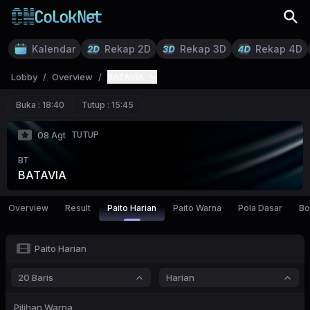
Kalendar
Rekap 2D
Rekap 3D
Rekap 4D
Lobby
/
Overview
/
BATAVIA
Buka :
18:40
Tutup :
15:45
TUTUP
08 Agt
BT
BATAVIA
Overview
Result
Paito Harian
Paito Warna
Pola Dasar
Bo
Paito Harian
20 Baris
Harian
Pilihan Warna