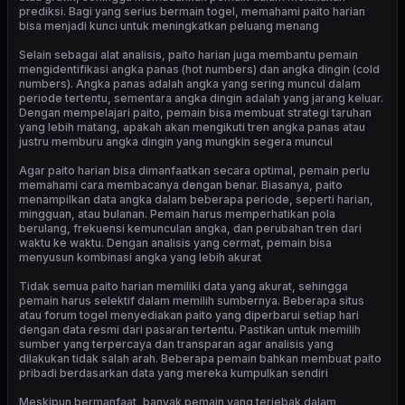
prediksi. Bagi yang serius bermain togel, memahami paito harian
bisa menjadi kunci untuk meningkatkan peluang menang
Selain sebagai alat analisis, paito harian juga membantu pemain
mengidentifikasi angka panas (hot numbers) dan angka dingin (cold
numbers). Angka panas adalah angka yang sering muncul dalam
periode tertentu, sementara angka dingin adalah yang jarang keluar.
Dengan mempelajari paito, pemain bisa membuat strategi taruhan
yang lebih matang, apakah akan mengikuti tren angka panas atau
justru memburu angka dingin yang mungkin segera muncul
Agar paito harian bisa dimanfaatkan secara optimal, pemain perlu
memahami cara membacanya dengan benar. Biasanya, paito
menampilkan data angka dalam beberapa periode, seperti harian,
mingguan, atau bulanan. Pemain harus memperhatikan pola
berulang, frekuensi kemunculan angka, dan perubahan tren dari
waktu ke waktu. Dengan analisis yang cermat, pemain bisa
menyusun kombinasi angka yang lebih akurat
Tidak semua paito harian memiliki data yang akurat, sehingga
pemain harus selektif dalam memilih sumbernya. Beberapa situs
atau forum togel menyediakan paito yang diperbarui setiap hari
dengan data resmi dari pasaran tertentu. Pastikan untuk memilih
sumber yang terpercaya dan transparan agar analisis yang
dilakukan tidak salah arah. Beberapa pemain bahkan membuat paito
pribadi berdasarkan data yang mereka kumpulkan sendiri
Meskipun bermanfaat, banyak pemain yang terjebak dalam