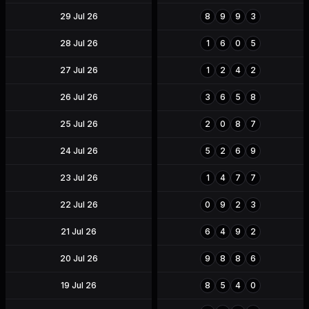
29 Jul 26
8
9
9
3
28 Jul 26
1
6
0
5
27 Jul 26
1
2
4
2
26 Jul 26
3
6
5
8
25 Jul 26
2
0
8
7
24 Jul 26
5
2
6
9
23 Jul 26
1
4
7
7
22 Jul 26
0
9
2
3
21 Jul 26
6
4
9
2
20 Jul 26
9
8
8
6
19 Jul 26
8
5
4
0