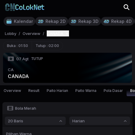
Kalendar
Rekap 2D
Rekap 3D
Rekap 4D
Lobby
/
Overview
/
CANADA
Buka :
01:50
Tutup :
02:00
TUTUP
07 Agt
CA
CANADA
Overview
Result
Paito Harian
Paito Warna
Pola Dasar
Bo
Bola Merah
20 Baris
Harian
Pilihan Warna