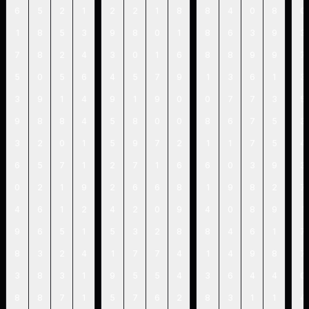
6
5
2
1
2
2
1
8
8
4
0
8
0
1
8
5
3
9
8
0
1
8
6
3
9
3
7
8
2
4
3
0
1
6
8
8
9
9
7
5
0
5
6
4
5
7
9
1
3
6
1
3
3
9
1
4
9
1
9
0
0
7
7
3
5
9
8
8
4
5
8
0
0
8
6
7
5
3
3
2
0
1
5
9
7
2
1
1
7
5
4
6
5
7
1
2
7
1
6
6
0
3
9
3
0
2
1
9
2
6
6
8
1
9
8
2
7
4
6
1
2
4
2
0
9
4
0
8
9
1
9
6
5
1
5
3
2
8
8
4
6
1
7
8
3
2
4
1
7
7
4
1
4
9
8
7
3
8
3
1
9
5
5
4
3
6
4
4
0
8
8
7
1
5
7
6
2
8
3
1
1
4