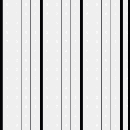
9
1
9
9
8
3
3
2
0
9
6
6
4
2
1
9
8
5
2
5
9
6
1
6
4
9
8
8
7
5
7
5
1
2
2
3
1
0
9
8
1
6
1
2
4
4
5
6
6
0
5
0
7
0
3
2
5
8
7
3
7
6
4
1
1
2
8
8
6
8
0
4
7
6
2
8
9
9
5
2
8
0
7
4
2
6
6
0
8
7
0
7
2
3
8
0
3
5
0
5
7
2
7
7
7
2
4
2
9
3
3
4
1
5
2
2
6
2
4
8
4
9
1
4
5
3
1
9
3
7
1
3
8
6
9
0
8
1
9
2
6
2
3
3
4
6
1
3
7
0
0
5
6
4
2
7
7
6
6
8
3
9
6
4
1
9
0
3
3
5
8
0
5
7
0
4
2
5
9
0
2
7