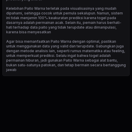
Kelebihan Paito Warna terletak pada visualisasinya yang mudah
dipahami, sehingga cocok untuk pemula sekalupun. Namun, sistem
ini tidak menjamin 100% keakuratan prediksi karena togel pada
dasarnya adalah permainan acak. Selain itu, pemain harus berhati-
hati terhadap data paito yang tidak terupdate atau dimanipulasi,
karena bisa menyesatkan
Agar bisa memanfaatkan Paito Warna dengan optimal, pastikan
untuk menggunakan data yang valid dan terupdate. Gabungkan juga
dengan metode analisis lain, seperti rumus matematika atau feeling,
untuk memperkuat prediksi. Selalu ingat bahwa togel adalah
permainan hiburan, jadi gunakan Paito Warna sebagai alat bantu,
bukan satu-satunya patokan, dan tetap bermain secara bertanggung
jawab