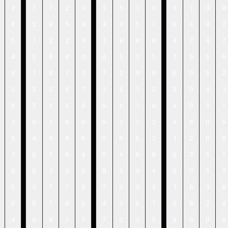
3
7
7
2
9
5
5
1
0
3
1
0
9
6
2
9
5
9
4
8
5
7
8
4
9
2
0
1
2
2
4
3
8
8
8
4
2
4
7
4
0
6
8
0
0
5
3
5
7
9
5
6
6
1
8
1
3
7
2
9
8
6
0
5
2
0
2
0
6
7
2
4
1
0
8
0
4
3
6
2
5
5
4
9
6
1
8
4
0
2
1
3
6
1
6
9
9
2
7
2
4
6
0
5
9
4
8
8
6
5
9
5
2
1
2
6
8
2
6
7
8
4
5
4
8
9
0
3
5
1
9
6
3
2
0
6
6
9
4
0
0
5
2
0
3
7
7
8
7
0
2
3
1
8
3
8
6
6
1
8
0
4
0
6
1
0
9
2
4
4
9
8
1
7
7
0
3
5
9
6
0
8