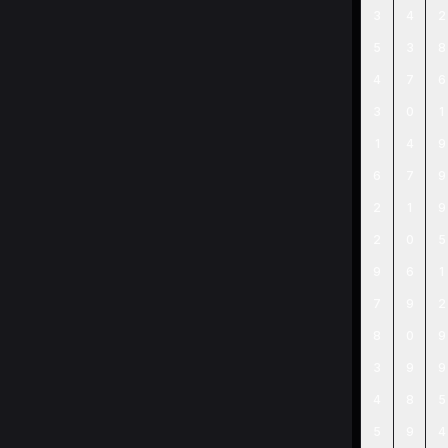
3
4
2
5
3
8
4
7
6
3
0
1
1
4
9
6
7
9
2
1
9
2
0
5
9
6
1
7
9
2
8
0
9
3
9
9
4
8
5
5
9
4