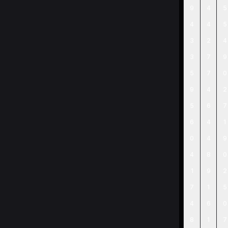
9
4
5
4
4
5
3
2
4
3
7
9
5
7
0
9
4
2
5
6
7
6
4
1
0
4
9
4
8
0
1
9
2
7
1
5
4
6
0
8
1
7