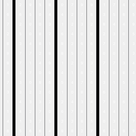
1
2
9
5
8
0
7
9
9
1
7
4
0
6
6
5
0
4
4
2
7
8
3
5
8
5
7
2
0
0
3
1
2
3
2
8
4
4
9
2
5
0
8
7
6
4
0
0
2
3
0
5
8
3
4
8
1
8
2
6
6
7
2
5
3
9
7
7
2
8
8
5
7
3
0
0
1
3
8
7
1
4
9
1
2
9
3
7
7
3
4
4
3
7
0
9
4
1
8
7
1
0
8
4
7
3
0
8
6
5
4
7
6
3
1
5
5
3
3
2
2
0
1
0
8
3
6
1
7
4
1
4
3
3
2
2
4
3
4
7
9
6
5
1
4
2
7
0
6
7
8
2
4
4
5
8
4
1
3
7
5
2
2
8
5
0
3
7
7
6
5
6
6
4
9
8
2
7
6
7
9
9