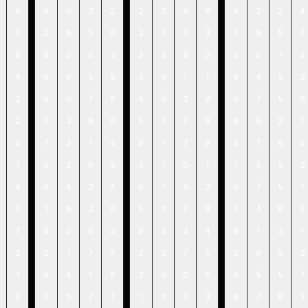
8
4
0
3
2
2
3
9
8
8
2
2
4
7
2
9
5
0
2
6
0
3
5
9
5
7
9
8
5
0
3
3
4
9
0
0
0
7
2
4
6
8
5
9
3
9
1
1
8
4
5
3
2
5
0
7
6
4
5
3
9
0
7
5
6
2
4
3
8
0
6
7
7
9
9
6
2
1
2
7
3
1
4
8
1
7
9
3
7
9
5
7
0
2
6
3
3
1
0
1
7
5
5
2
4
0
4
2
4
8
1
5
3
0
7
5
1
4
1
8
2
0
9
0
7
8
4
4
8
9
7
8
5
6
2
8
3
2
4
9
1
3
1
2
2
1
7
4
2
3
7
5
3
8
9
2
1
9
4
1
6
3
0
0
6
4
5
5
7
9
3
0
7
1
1
0
4
3
8
7
9
3