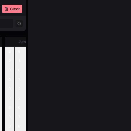
Clear
Jumat
Sabtu
Minggu
8
9
2
3
•
•
•
•
•
•
•
•
2
1
4
1
0
7
9
2
1
4
7
6
3
0
4
5
1
9
6
2
4
0
6
0
0
7
3
3
8
6
7
5
2
6
7
6
8
2
1
3
3
7
2
5
5
6
6
1
3
2
6
4
4
8
1
6
1
4
9
2
6
0
4
4
2
6
5
1
4
0
9
6
3
7
7
8
2
3
4
9
7
0
6
6
3
8
0
6
5
7
4
8
2
8
6
5