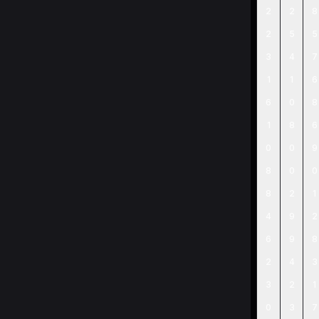
2
2
8
2
5
5
3
4
7
1
1
6
6
0
8
1
8
6
0
0
9
8
0
0
8
2
1
4
9
2
6
9
8
2
4
3
3
2
1
0
3
7