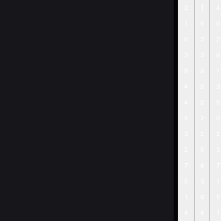
2
1
4
1
6
0
0
2
2
3
3
8
9
9
7
4
8
3
4
2
5
5
7
0
3
2
2
2
5
3
7
8
7
5
3
1
1
8
5
4
9
1