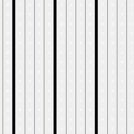
8
7
9
8
0
3
4
6
9
7
6
2
3
3
7
8
2
5
2
6
5
6
3
2
9
7
1
5
5
4
6
2
9
1
4
9
6
6
0
7
6
6
7
9
4
2
2
0
2
0
7
6
8
2
0
8
0
7
5
5
9
5
2
1
6
8
1
3
3
4
0
8
5
1
5
7
6
3
6
1
0
5
5
0
6
9
7
3
1
8
6
4
6
3
8
5
7
7
9
1
3
2
7
6
4
4
9
2
3
1
0
0
6
7
2
6
5
4
5
1
9
4
1
6
8
1
5
9
3
8
5
0
8
7
4
2
1
8
2
3
2
4
0
4
6
8
4
2
0
0
4
9
5
1
6
2
3
7
1
1
6
1
8
3
7
8
0
1
0
7
3
8
5
1
4
9
4
8
7
4
2
3