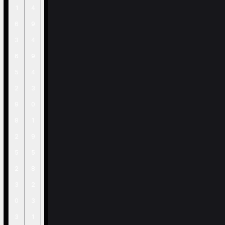
1
4
5
5
7
6
4
9
8
9
1
7
6
9
0
8
0
0
2
5
4
7
1
2
3
4
5
9
7
9
8
2
2
6
0
1
6
9
9
7
9
2
6
0
3
6
7
0
5
4
0
0
9
1
2
4
3
2
8
8
2
3
4
6
0
4
4
7
4
6
8
3
9
0
1
5
8
4
5
9
5
7
8
6
8
1
8
5
2
6
4
6
7
3
0
8
2
9
3
7
2
0
5
7
7
0
0
9
5
5
3
0
4
2
0
4
4
1
2
2
2
8
3
5
4
2
0
4
4
0
9
5
3
2
0
1
6
1
4
0
5
7
0
2
0
3
7
9
0
6
4
7
5
3
0
8
3
1
9
8
5
0
4
9
8
1
4
6