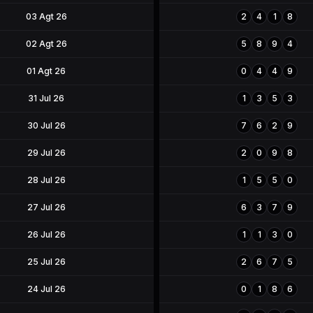
03 Agt 26
2
4
1
8
02 Agt 26
5
8
9
4
01 Agt 26
0
4
4
9
31 Jul 26
1
3
5
3
30 Jul 26
7
6
2
9
29 Jul 26
2
0
9
8
28 Jul 26
1
5
5
0
27 Jul 26
6
3
7
9
26 Jul 26
1
1
3
0
25 Jul 26
2
6
7
5
24 Jul 26
0
1
8
6