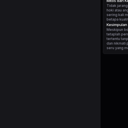
Mitos dan K
Tidak jarang
hoki atau a
sering kali 
betapa kuat
Kesimpulan
Meskipun bol
tetaplah per
tertentu tan
dan nikmati 
seru yang m