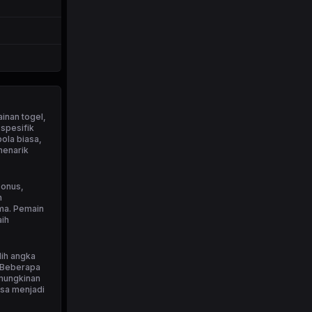
inan togel,
 spesifik
ola biasa,
menarik
bonus,
n
ma. Pemain
aih
lih angka
. Beberapa
emungkinan
isa menjadi