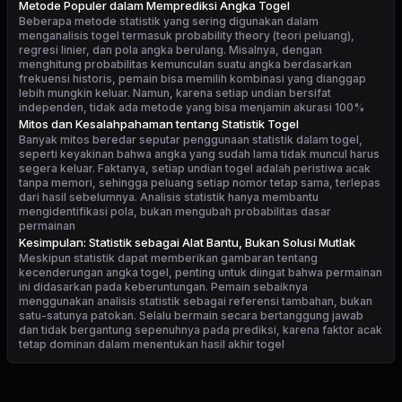
Metode Populer dalam Memprediksi Angka Togel
Beberapa metode statistik yang sering digunakan dalam
menganalisis togel termasuk probability theory (teori peluang),
regresi linier, dan pola angka berulang. Misalnya, dengan
menghitung probabilitas kemunculan suatu angka berdasarkan
frekuensi historis, pemain bisa memilih kombinasi yang dianggap
lebih mungkin keluar. Namun, karena setiap undian bersifat
independen, tidak ada metode yang bisa menjamin akurasi 100%
Mitos dan Kesalahpahaman tentang Statistik Togel
Banyak mitos beredar seputar penggunaan statistik dalam togel,
seperti keyakinan bahwa angka yang sudah lama tidak muncul harus
segera keluar. Faktanya, setiap undian togel adalah peristiwa acak
tanpa memori, sehingga peluang setiap nomor tetap sama, terlepas
dari hasil sebelumnya. Analisis statistik hanya membantu
mengidentifikasi pola, bukan mengubah probabilitas dasar
permainan
Kesimpulan: Statistik sebagai Alat Bantu, Bukan Solusi Mutlak
Meskipun statistik dapat memberikan gambaran tentang
kecenderungan angka togel, penting untuk diingat bahwa permainan
ini didasarkan pada keberuntungan. Pemain sebaiknya
menggunakan analisis statistik sebagai referensi tambahan, bukan
satu-satunya patokan. Selalu bermain secara bertanggung jawab
dan tidak bergantung sepenuhnya pada prediksi, karena faktor acak
tetap dominan dalam menentukan hasil akhir togel