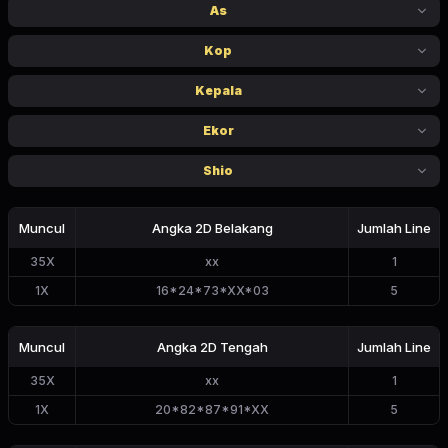
As
Kop
Kepala
Ekor
Shio
Muncul
Angka 2D
Belakang
Jumlah Line
35
X
xx
1
1
X
16*24*73*XX*03
5
Muncul
Angka 2D
Tengah
Jumlah Line
35
X
xx
1
1
X
20*82*87*91*XX
5