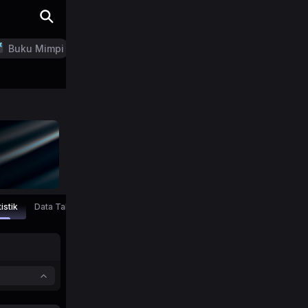
Buku Mimpi
LN Generator
istik
Data Tahunan