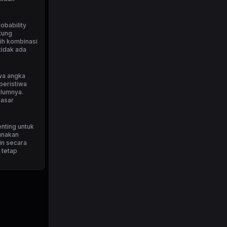
obability
itung
lih kombinasi
tidak ada
hwa angka
peristiwa
elumnya.
dasar
nting untuk
unakan
in secara
 tetap