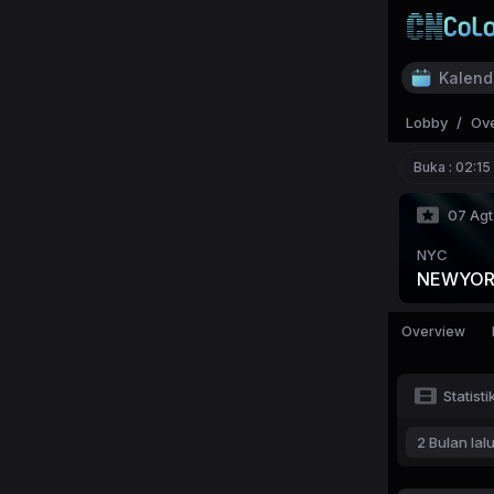
Kalend
Lobby
/
Ov
Buka :
02:15
07 Agt
NYC
NEWYOR
Overview
Statisti
2 Bulan lal