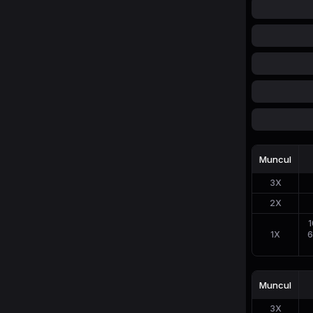
Muncul
3
X
2
X
1
X
6
Muncul
3
X