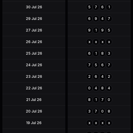
30 Jul 26
5
7
6
1
29 Jul 26
6
9
4
7
27 Jul 26
9
1
9
5
26 Jul 26
x
x
x
x
25 Jul 26
6
1
8
3
24 Jul 26
7
5
6
7
23 Jul 26
2
6
4
2
22 Jul 26
0
4
8
4
21 Jul 26
8
1
7
0
20 Jul 26
3
7
0
8
19 Jul 26
x
x
x
x