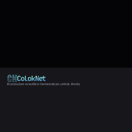
Kumpulan prediksi terlengkap untuk Anda.
© 2024 Copyright LXGroup. All rights reserved.
Terms & Conditions
|
Privacy Policy
bola merah PCSO dibuat dalam bentuk kombinasi dibuat untuk
mempermudah togelers dalam membandingkan pola data paito
lainnya seperti : HK , SDY dan SGP. Bola Merah sering terjadi
kesamaan pola pada kedua pasaran togel untuk memprediksi
angka jitu hari ini dari Bola Fortunes terbaru