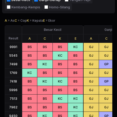
Kembang-Kempis
Homo-Silang
A
=
As
C
=
Cop
K
=
Kepala
E
=
Ekor
Besar Kecil
Ganjil 
Result
A
C
K
E
A
C
9991
BS
BS
BS
KC
GJ
GJ
5545
BS
BS
KC
BS
GJ
GJ
7498
BS
KC
BS
BS
GJ
GP
1769
KC
BS
BS
BS
GJ
GJ
7418
BS
KC
KC
BS
GJ
GP
5996
BS
BS
BS
BS
GJ
GJ
7513
BS
BS
KC
KC
GJ
GJ
7962
BS
BS
BS
KC
GJ
GJ
9450
BS
KC
BS
KC
GJ
GP