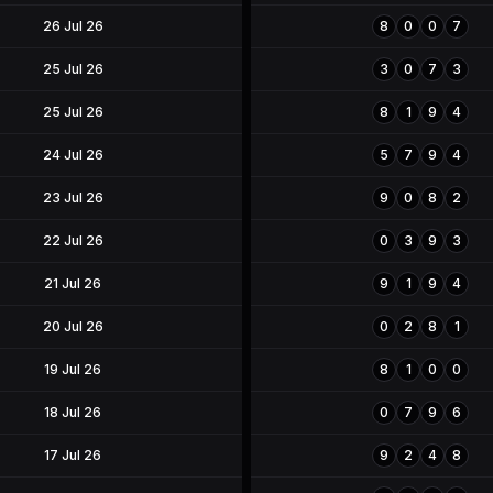
26 Jul 26
8
0
0
7
25 Jul 26
3
0
7
3
25 Jul 26
8
1
9
4
24 Jul 26
5
7
9
4
23 Jul 26
9
0
8
2
22 Jul 26
0
3
9
3
21 Jul 26
9
1
9
4
20 Jul 26
0
2
8
1
19 Jul 26
8
1
0
0
18 Jul 26
0
7
9
6
17 Jul 26
9
2
4
8