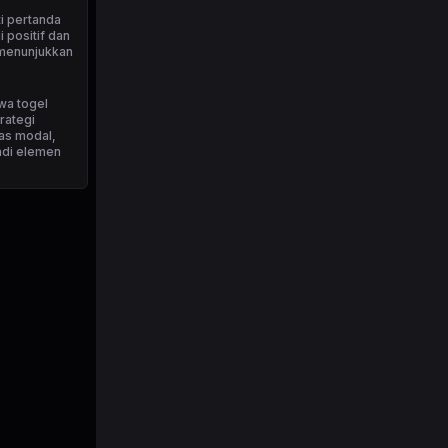
ti pertanda
positif dan
i menunjukkan
wa togel
rategi
tas modal,
adi elemen