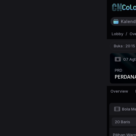
Kalend
Lobby
/
Ov
Buka :
20:15
07 Agt
PRD
PERDANA
Overview
Bola M
20 Baris
Pilihan War