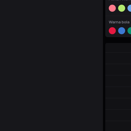
Warna bola