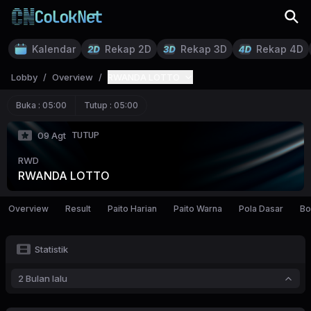
Kalendar
Rekap 2D
Rekap 3D
Rekap 4D
Lobby
/
Overview
/
RWANDA LOTTO
Buka :
05:00
Tutup :
05:00
TUTUP
09 Agt
RWD
RWANDA LOTTO
Overview
Result
Paito Harian
Paito Warna
Pola Dasar
Bo
Statistik
2 Bulan lalu