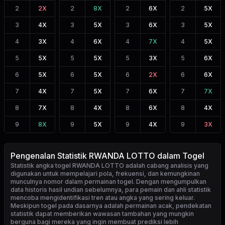
2
2
X
2
8
X
2
6
X
2
5
X
3
4
X
3
5
X
3
6
X
3
5
X
4
3
X
4
6
X
4
7
X
4
5
X
5
5
X
5
5
X
5
3
X
5
6
X
6
5
X
6
5
X
6
2
X
6
6
X
7
4
X
7
5
X
7
6
X
7
7
X
8
7
X
8
4
X
8
6
X
8
4
X
9
8
X
9
5
X
9
4
X
9
3
X
Pengenalan Statistik RWANDA LOTTO dalam Togel
Statistik angka togel RWANDA LOTTO
adalah cabang analisis yang
digunakan untuk mempelajari pola, frekuensi, dan kemungkinan
munculnya nomor dalam permainan togel. Dengan mengumpulkan
data historis hasil undian sebelumnya, para pemain dan ahli statistik
mencoba mengidentifikasi tren atau angka yang sering keluar.
Meskipun togel pada dasarnya adalah permainan acak, pendekatan
statistik dapat memberikan wawasan tambahan yang mungkin
berguna bagi mereka yang ingin membuat prediksi lebih