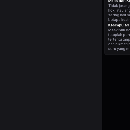
Mitos dan K
Tidak jarang
hoki atau a
sering kali 
betapa kuat
Kesimpulan
Meskipun bol
tetaplah per
tertentu tan
dan nikmati 
seru yang m