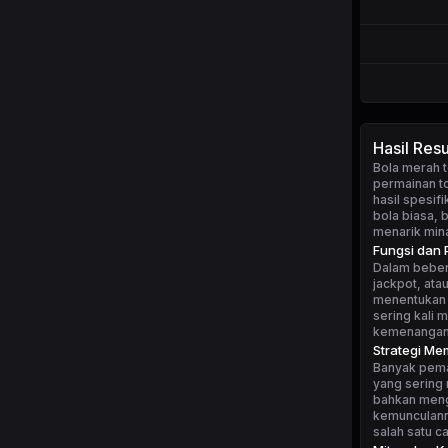
Hasil Re
Bola merah
permainan to
hasil spesi
bola biasa, 
menarik min
Fungsi dan 
Dalam beber
jackpot, ata
menentukan 
sering kali 
kemenangan
Strategi M
Banyak pema
yang sering
bahkan meng
kemunculann
salah satu 