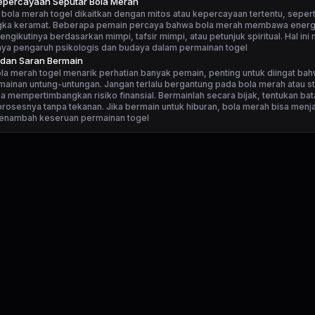
epercayaan Seputar Bola Merah
 bola merah togel dikaitkan dengan mitos atau kepercayaan tertentu, seper
ngka keramat. Beberapa pemain percaya bahwa bola merah membawa energi 
mengikutinya berdasarkan mimpi, tafsir mimpi, atau petunjuk spiritual. Hal in
nya pengaruh psikologis dan budaya dalam permainan togel
 dan Saran Bermain
a merah togel menarik perhatian banyak pemain, penting untuk diingat bah
mainan untung-untungan. Jangan terlalu bergantung pada bola merah atau st
pa mempertimbangkan risiko finansial. Bermainlah secara bijak, tentukan ba
prosesnya tanpa tekanan. Jika bermain untuk hiburan, bola merah bisa menj
enambah keseruan permainan togel