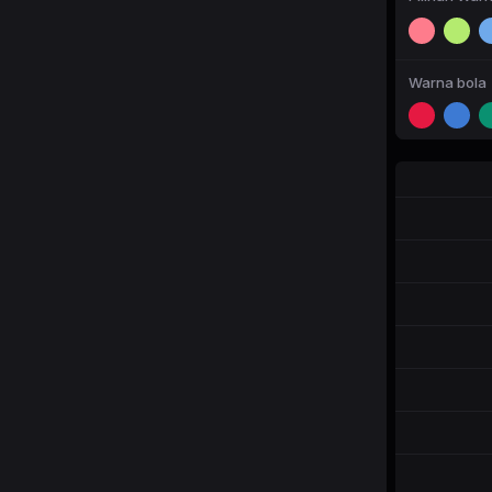
Warna bola