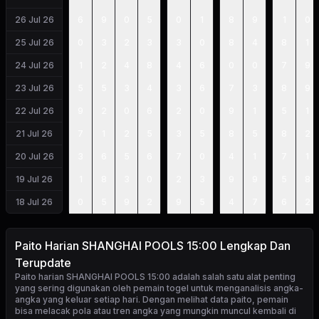
26 Jul 26
6
9
0
5
0
1
8
9
1
0
25 Jul 26
0
3
2
3
3
0
8
4
8
1
24 Jul 26
1
2
4
8
4
6
0
0
7
9
23 Jul 26
5
5
3
4
3
6
7
3
8
9
22 Jul 26
9
2
0
6
2
0
9
1
5
1
21 Jul 26
7
1
2
5
3
5
8
5
8
2
20 Jul 26
3
6
5
6
7
0
4
1
7
1
19 Jul 26
1
8
3
0
2
3
9
9
5
8
18 Jul 26
0
5
9
2
9
5
4
7
6
2
Paito Harian SHANGHAI POOLS 15:00 Lengkap Dan
Terupdate
Paito harian SHANGHAI POOLS 15:00
adalah salah satu alat penting
yang sering digunakan oleh pemain togel untuk menganalisis angka-
angka yang keluar setiap hari. Dengan melihat data paito, pemain
bisa melacak pola atau tren angka yang mungkin muncul kembali di