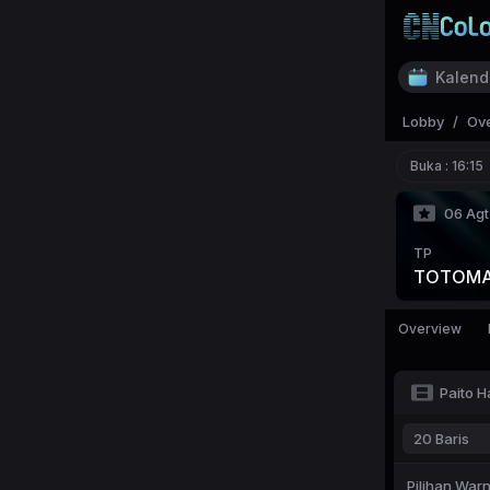
Kalend
Lobby
/
Ov
Buka :
16:15
06 Agt
TP
TOTOMAC
Overview
Paito H
20 Baris
Pilihan War