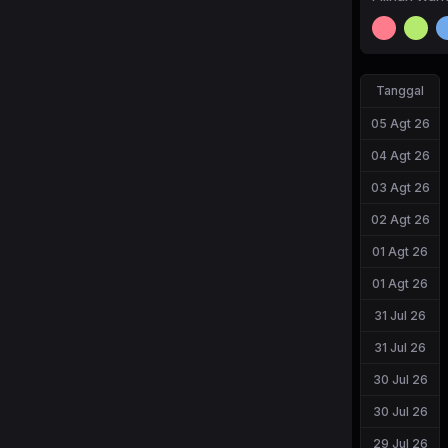
Tanggal
05 Agt 26
04 Agt 26
03 Agt 26
02 Agt 26
01 Agt 26
01 Agt 26
31 Jul 26
31 Jul 26
30 Jul 26
30 Jul 26
29 Jul 26