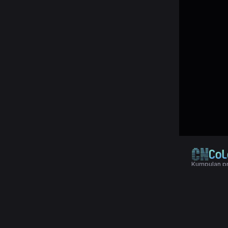
Kumpulan pr
© 2024 Copy
Terms & Con
Data ini sa
sampai 4 le
TOTOMACAU 1
untuk mengan