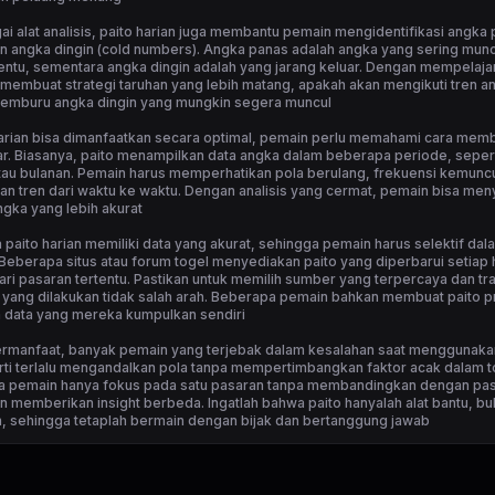
ai alat analisis, paito harian juga membantu pemain mengidentifikasi angka 
n angka dingin (cold numbers). Angka panas adalah angka yang sering mun
entu, sementara angka dingin adalah yang jarang keluar. Dengan mempelajar
membuat strategi taruhan yang lebih matang, apakah akan mengikuti tren a
 memburu angka dingin yang mungkin segera muncul
harian bisa dimanfaatkan secara optimal, pemain perlu memahami cara me
. Biasanya, paito menampilkan data angka dalam beberapa periode, sepert
tau bulanan. Pemain harus memperhatikan pola berulang, frekuensi kemunc
n tren dari waktu ke waktu. Dengan analisis yang cermat, pemain bisa me
gka yang lebih akurat
paito harian memiliki data yang akurat, sehingga pemain harus selektif dal
eberapa situs atau forum togel menyediakan paito yang diperbarui setiap 
ari pasaran tertentu. Pastikan untuk memilih sumber yang terpercaya dan t
s yang dilakukan tidak salah arah. Beberapa pemain bahkan membuat paito p
 data yang mereka kumpulkan sendiri
rmanfaat, banyak pemain yang terjebak dalam kesalahan saat menggunaka
rti terlalu mengandalkan pola tanpa mempertimbangkan faktor acak dalam to
pa pemain hanya fokus pada satu pasaran tanpa membandingkan dengan pasa
 memberikan insight berbeda. Ingatlah bahwa paito hanyalah alat bantu, bu
 sehingga tetaplah bermain dengan bijak dan bertanggung jawab