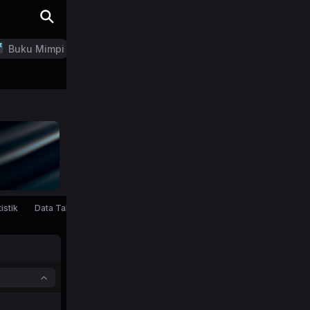
Buku Mimpi
LN Generator
istik
Data Tahunan