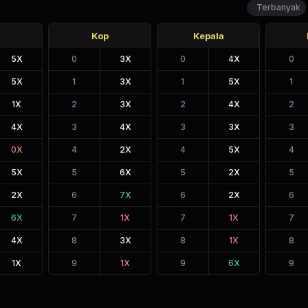
Terbanyak
Kop
Kepala
5
X
0
3
X
0
4
X
0
5
X
1
3
X
1
5
X
1
1
X
2
3
X
2
4
X
2
4
X
3
4
X
3
3
X
3
0
X
4
2
X
4
5
X
4
5
X
5
6
X
5
2
X
5
2
X
6
7
X
6
2
X
6
6
X
7
1
X
7
1
X
7
4
X
8
3
X
8
1
X
8
1
X
9
1
X
9
6
X
9