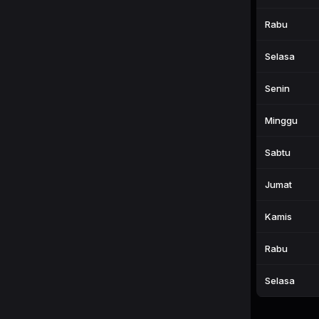
Rabu
Selasa
Senin
Minggu
Sabtu
Jumat
Kamis
Rabu
Selasa