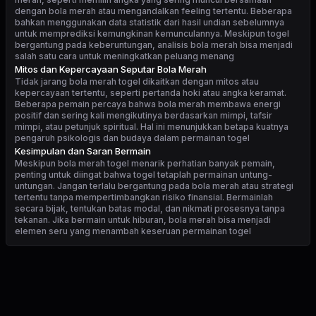
dengan bola merah atau mengandalkan feeling tertentu. Beberapa
bahkan menggunakan data statistik dari hasil undian sebelumnya
untuk memprediksi kemungkinan kemunculannya. Meskipun togel
bergantung pada keberuntungan, analisis bola merah bisa menjadi
salah satu cara untuk meningkatkan peluang menang
Mitos dan Kepercayaan Seputar Bola Merah
Tidak jarang bola merah togel dikaitkan dengan mitos atau
kepercayaan tertentu, seperti pertanda hoki atau angka keramat.
Beberapa pemain percaya bahwa bola merah membawa energi
positif dan sering kali mengikutinya berdasarkan mimpi, tafsir
mimpi, atau petunjuk spiritual. Hal ini menunjukkan betapa kuatnya
pengaruh psikologis dan budaya dalam permainan togel
Kesimpulan dan Saran Bermain
Meskipun bola merah togel menarik perhatian banyak pemain,
penting untuk diingat bahwa togel tetaplah permainan untung-
untungan. Jangan terlalu bergantung pada bola merah atau strategi
tertentu tanpa mempertimbangkan risiko finansial. Bermainlah
secara bijak, tentukan batas modal, dan nikmati prosesnya tanpa
tekanan. Jika bermain untuk hiburan, bola merah bisa menjadi
elemen seru yang menambah keseruan permainan togel