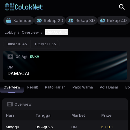
Kalendar
Rekap 2D
Rekap 3D
Rekap 4D
Lobby
/
Overview
/
DAMACAI
Buka :
18:45
Tutup :
17:55
BUKA
09 Agt
DM
DAMACAI
Overview
Result
Paito Harian
Paito Warna
Pola Dasar
Bo
Overview
Hari
Tanggal
Market
Prize
Minggu
09 Agt 26
DM
6101