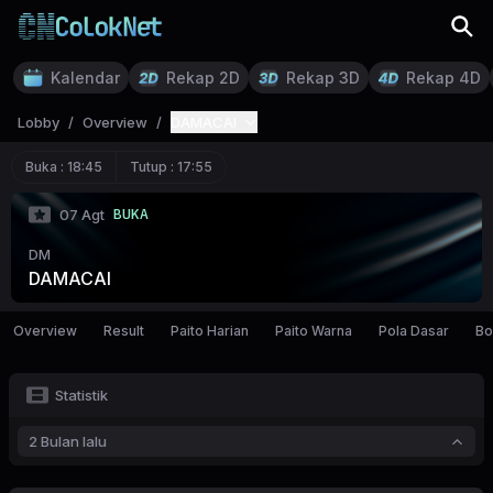
Kalendar
Rekap 2D
Rekap 3D
Rekap 4D
Lobby
/
Overview
/
DAMACAI
Buka :
18:45
Tutup :
17:55
BUKA
07 Agt
DM
DAMACAI
Overview
Result
Paito Harian
Paito Warna
Pola Dasar
Bo
Statistik
2 Bulan lalu