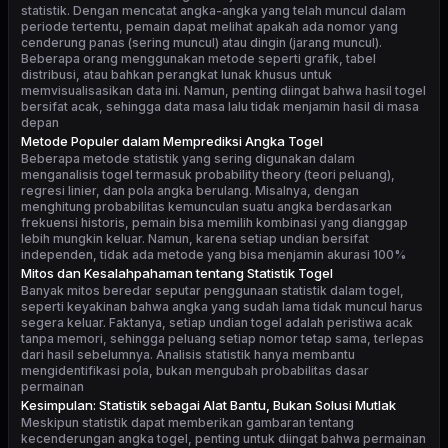
statistik. Dengan mencatat angka-angka yang telah muncul dalam
periode tertentu, pemain dapat melihat apakah ada nomor yang
cenderung panas (sering muncul) atau dingin (jarang muncul).
Beberapa orang menggunakan metode seperti grafik, tabel
distribusi, atau bahkan perangkat lunak khusus untuk
memvisualisasikan data ini. Namun, penting diingat bahwa hasil togel
bersifat acak, sehingga data masa lalu tidak menjamin hasil di masa
depan
Metode Populer dalam Memprediksi Angka Togel
Beberapa metode statistik yang sering digunakan dalam
menganalisis togel termasuk probability theory (teori peluang),
regresi linier, dan pola angka berulang. Misalnya, dengan
menghitung probabilitas kemunculan suatu angka berdasarkan
frekuensi historis, pemain bisa memilih kombinasi yang dianggap
lebih mungkin keluar. Namun, karena setiap undian bersifat
independen, tidak ada metode yang bisa menjamin akurasi 100%
Mitos dan Kesalahpahaman tentang Statistik Togel
Banyak mitos beredar seputar penggunaan statistik dalam togel,
seperti keyakinan bahwa angka yang sudah lama tidak muncul harus
segera keluar. Faktanya, setiap undian togel adalah peristiwa acak
tanpa memori, sehingga peluang setiap nomor tetap sama, terlepas
dari hasil sebelumnya. Analisis statistik hanya membantu
mengidentifikasi pola, bukan mengubah probabilitas dasar
permainan
Kesimpulan: Statistik sebagai Alat Bantu, Bukan Solusi Mutlak
Meskipun statistik dapat memberikan gambaran tentang
kecenderungan angka togel, penting untuk diingat bahwa permainan