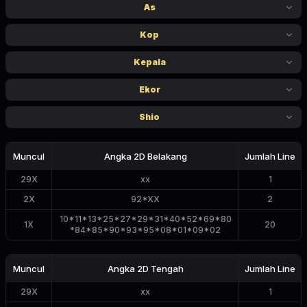
As
Kop
Kepala
Ekor
Shio
Muncul
Angka 2D
Belakang
Jumlah Line
29
X
xx
1
2
X
92*XX
2
10*11*13*25*27*29*31*40*52*69*80
1
X
20
*84*85*90*93*95*08*01*09*02
Muncul
Angka 2D
Tengah
Jumlah Line
29
X
xx
1