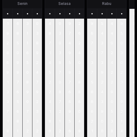
Senin
Selasa
Rabu
•
•
•
•
•
•
•
•
•
•
•
•
7
1
6
3
0
4
0
9
2
9
5
4
9
7
9
8
1
3
8
3
7
6
6
4
4
5
7
2
5
1
8
7
0
4
2
7
3
0
0
0
8
0
6
9
1
3
9
4
7
7
2
3
9
6
9
5
2
4
8
5
0
3
3
4
0
9
9
9
0
4
5
7
9
3
7
9
2
2
6
1
7
8
7
2
0
7
8
5
2
2
3
4
3
6
9
9
2
8
6
8
8
4
9
2
6
3
5
0
2
4
7
6
6
8
3
0
9
3
7
6
7
3
1
2
9
0
6
9
5
2
1
1
8
3
3
8
1
5
4
2
0
3
1
6
8
1
2
2
0
2
6
8
1
0
8
4
5