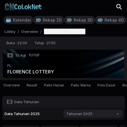
Kalendar
Rekap 2D
Rekap 3D
Rekap 4D
Lobby
/
Overview
/
FLORENCE LOTTERY
Buka :
22:00
Tutup :
21:50
TUTUP
10 Agt
FL
FLORENCE LOTTERY
Overview
Result
Paito Harian
Paito Warna
Pola Dasar
Bo
Data Tahunan
Data
Tahunan 2025
Tahunan 2025