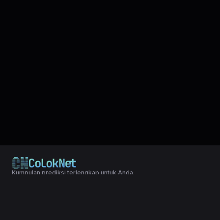
Kumpulan prediksi terlengkap untuk Anda.
© 2024 Copyright LXGroup. All rights reserved.
Terms & Conditions
|
Privacy Policy
FLORENCE LOTTERY dikenal sebagai sumber resmi dan
terpercaya, sehingga keakuratan datanya tidak perlu diragukan lagi.