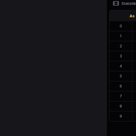
Statistik
As
0
1
2
3
4
5
6
7
8
9