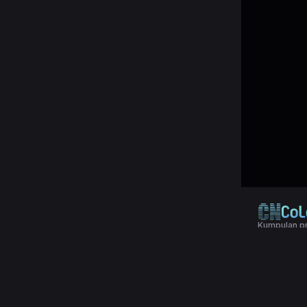
Kumpulan pr
© 2024 Copy
Terms & Con
Kumpulan da
statistik, shi