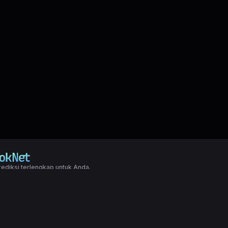
ediksi terlengkap untuk Anda.
right LXGroup. All rights reserved.
ditions
|
Privacy Policy
ta lengkap untuk mudah yang telah di simpulkan dari result togel FLOREN
o dll