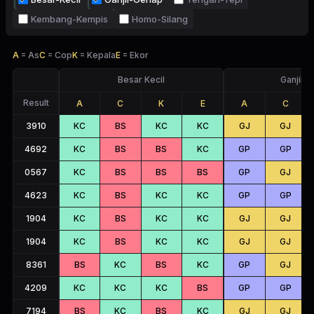
Kembang-Kempis
Homo-Silang
A
=
As
C
=
Cop
K
=
Kepala
E
=
Ekor
Besar Kecil
Ganjil 
Result
A
C
K
E
A
C
3910
KC
BS
KC
KC
GJ
GJ
4692
KC
BS
BS
KC
GP
GP
0567
KC
BS
BS
BS
GP
GJ
4623
KC
BS
KC
KC
GP
GP
1904
KC
BS
KC
KC
GJ
GJ
1904
KC
BS
KC
KC
GJ
GJ
8361
BS
KC
BS
KC
GP
GJ
4209
KC
KC
KC
BS
GP
GP
7194
BS
KC
BS
KC
GJ
GJ