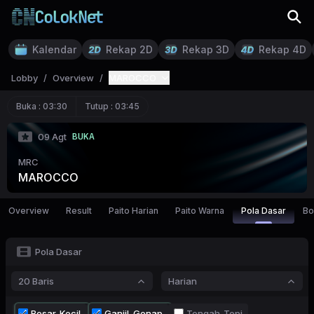
Kalendar
Rekap 2D
Rekap 3D
Rekap 4D
Lobby
/
Overview
/
MAROCCO
Buka :
03:30
Tutup :
03:45
BUKA
09 Agt
MRC
MAROCCO
Overview
Result
Paito Harian
Paito Warna
Pola Dasar
Bo
Pola Dasar
20 Baris
Harian
Besar-Kecil
Ganjil-Genap
Tengah-Tepi