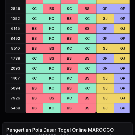
2846
KC
BS
KC
BS
GP
GP
1052
KC
KC
BS
KC
GJ
GP
6145
BS
KC
KC
BS
GP
GJ
8492
BS
KC
BS
KC
GP
GP
9510
BS
BS
KC
KC
GJ
GJ
4788
KC
BS
BS
BS
GP
GJ
2093
KC
KC
BS
KC
GP
GP
1407
KC
KC
KC
BS
GJ
GP
5094
BS
KC
BS
KC
GJ
GP
7926
BS
BS
KC
BS
GJ
GJ
5468
BS
KC
BS
BS
GJ
GP
Pengertian Pola Dasar Togel Online MAROCCO