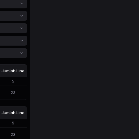
Jumlah Line
5
23
Jumlah Line
5
23