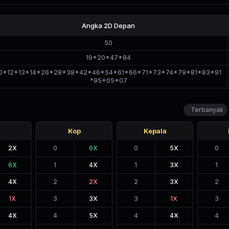
Angka 2D
Depan
50
19*20*47*84
0*12*13*14*26*28*38*42*46*54*61*66*71*73*74*79*81*83*91
*95*05*07
Terbanyak
Kop
Kepala
2
X
0
6
X
0
5
X
0
6
X
1
4
X
1
3
X
1
4
X
2
2
X
2
3
X
2
1
X
3
3
X
3
1
X
3
4
X
4
5
X
4
4
X
4