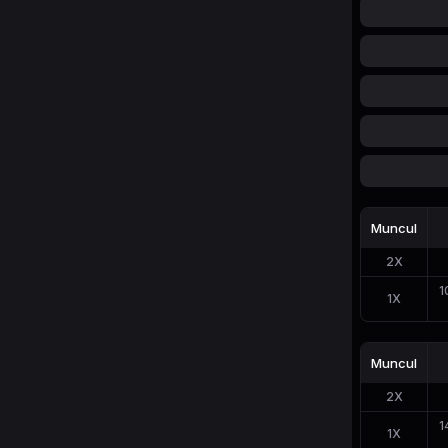
Muncul
2
X
1
1
X
Muncul
2
X
1
1
X