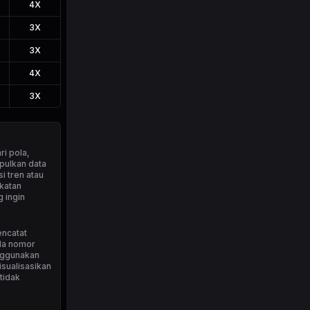
4
X
3
X
3
X
4
X
3
X
i pola,
pulkan data
i tren atau
katan
 ingin
encatat
ada nomor
enggunakan
isualisasikan
tidak