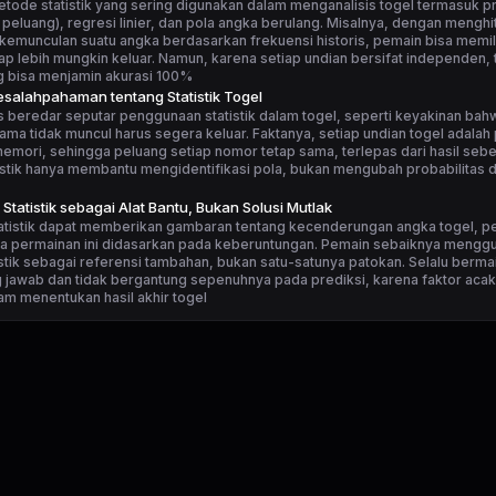
ode statistik yang sering digunakan dalam menganalisis togel termasuk pr
i peluang), regresi linier, dan pola angka berulang. Misalnya, dengan mengh
 kemunculan suatu angka berdasarkan frekuensi historis, pemain bisa memi
p lebih mungkin keluar. Namun, karena setiap undian bersifat independen, 
 bisa menjamin akurasi 100%
esalahpahaman tentang Statistik Togel
 beredar seputar penggunaan statistik dalam togel, seperti keyakinan ba
ama tidak muncul harus segera keluar. Faktanya, setiap undian togel adalah 
emori, sehingga peluang setiap nomor tetap sama, terlepas dari hasil seb
tistik hanya membantu mengidentifikasi pola, bukan mengubah probabilitas 
Statistik sebagai Alat Bantu, Bukan Solusi Mutlak
atistik dapat memberikan gambaran tentang kecenderungan angka togel, pe
wa permainan ini didasarkan pada keberuntungan. Pemain sebaiknya mengg
tistik sebagai referensi tambahan, bukan satu-satunya patokan. Selalu berma
 jawab dan tidak bergantung sepenuhnya pada prediksi, karena faktor acak
m menentukan hasil akhir togel