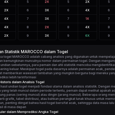
4
X
5
2
X
5
2
X
5
2
X
6
3
X
6
4
X
6
4
X
7
3
X
7
1
X
7
4
X
8
2
X
8
4
X
8
2
X
9
3
X
9
6
X
9
an Statistik MAROCCO dalam Togel
ngka togel MAROCCO
adalah cabang analisis yang digunakan untuk mempelajar
dan kemungkinan munculnya nomor dalam permainan togel. Dengan mengum
il undian sebelumnya, para pemain dan ahli statistik mencoba mengidentifikas
sering keluar. Meskipun togel pada dasarnya adalah permainan acak, pende
apat memberikan wawasan tambahan yang mungkin berguna bagi mereka yang
iksi lebih terinformasi
istoris dalam Analisis Togel
s hasil undian togel menjadi fondasi utama dalam analisis statistik. Dengan m
 yang telah muncul dalam periode tertentu, pemain dapat melihat apakah 
ung panas (sering muncul) atau dingin (jarang muncul). Beberapa orang m
ti grafik, tabel distribusi, atau bahkan perangkat lunak khusus untuk memv
mun, penting diingat bahwa hasil togel bersifat acak, sehingga data masa lalu 
sil di masa depan
uler dalam Memprediksi Angka Togel