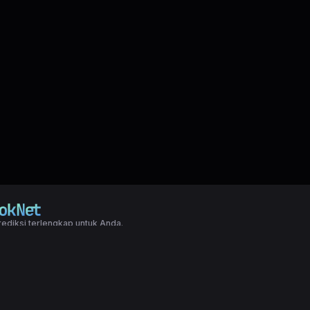
ediksi terlengkap untuk Anda.
right LXGroup. All rights reserved.
ditions
|
Privacy Policy
ngat lengkap dan juga dilengkapi dengan paito OSLO dan tabel taysen 1 samp
ahnya. Anda juga bisa memilih data berdasarkan hari keluaran OSLO. Tools t
sangat terbaik karena bisa membantu kamu untuk menganalisa angka keluaran 
tu