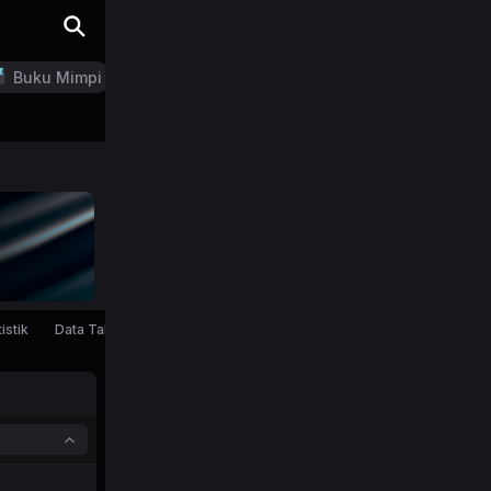
Buku Mimpi
LN Generator
istik
Data Tahunan