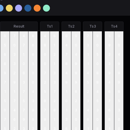
Result
Ts1
Ts2
Ts3
Ts4
0
7
4
8
4
6
0
0
7
9
5
0
5
0
7
6
8
1
4
0
3
0
9
0
6
3
1
6
0
2
7
4
1
5
2
4
8
3
0
5
0
1
8
9
1
0
3
9
9
2
8
0
7
3
4
9
4
8
9
9
7
9
3
0
2
3
9
9
5
8
4
9
1
1
7
4
5
7
1
6
2
4
6
6
5
7
5
3
8
2
0
2
3
5
7
5
0
4
7
9
7
8
1
3
4
3
6
3
7
6
9
9
9
1
3
0
6
0
8
0
5
2
3
2
0
3
6
0
1
8
1
0