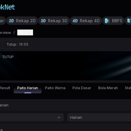
ar
Rekap 2D
Rekap 3D
Rekap 4D
BBFS
erview
/
OSLO
Tutup :
15:55
TUTUP
Result
Paito Harian
Paito Warna
Pola Dasar
Bola Merah
Stat
arian
Harian
na