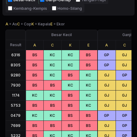
Kembang-Kempis
Homo-Silang
A
=
As
C
=
Cop
K
=
Kepala
E
=
Ekor
Besar Kecil
Ganjil 
Result
A
C
K
E
A
C
6316
BS
KC
KC
BS
GP
GJ
8305
BS
KC
KC
BS
GP
GJ
9280
BS
KC
BS
KC
GJ
GP
7930
BS
BS
KC
KC
GJ
GJ
1174
KC
KC
BS
KC
GJ
GJ
5753
BS
BS
BS
KC
GJ
GJ
0479
KC
KC
BS
BS
GP
GP
7699
BS
BS
BS
BS
GJ
GP
5232
BS
KC
KC
KC
GJ
GP