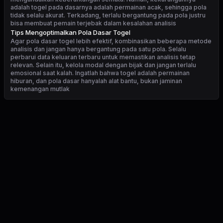
adalah togel pada dasarnya adalah permainan acak, sehingga pola
tidak selalu akurat. Terkadang, terlalu bergantung pada pola justru
bisa membuat pemain terjebak dalam kesalahan analisis
Tips Mengoptimalkan Pola Dasar Togel
Agar pola dasar togel lebih efektif, kombinasikan beberapa metode
analisis dan jangan hanya bergantung pada satu pola. Selalu
perbarui data keluaran terbaru untuk memastikan analisis tetap
relevan. Selain itu, kelola modal dengan bijak dan jangan terlalu
emosional saat kalah. Ingatlah bahwa togel adalah permainan
hiburan, dan pola dasar hanyalah alat bantu, bukan jaminan
kemenangan mutlak