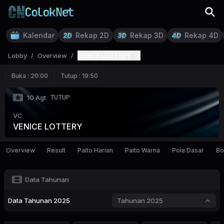
Kalendar
Rekap 2D
Rekap 3D
Rekap 4D
Lobby
/
Overview
/
VENICE LOTTERY
Buka :
20:00
Tutup :
19:50
TUTUP
10 Agt
VC
VENICE LOTTERY
Overview
Result
Paito Harian
Paito Warna
Pola Dasar
Bo
Data Tahunan
Data
Tahunan 2025
Tahunan 2025