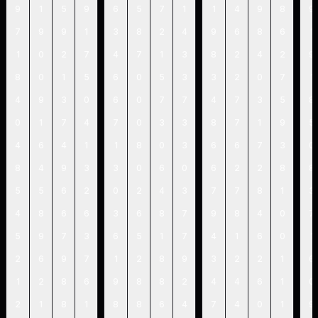
9
1
5
9
6
5
7
1
1
4
9
8
9
7
9
9
1
3
8
2
4
9
6
8
6
1
1
0
2
7
4
7
1
3
8
2
4
2
9
8
0
1
5
6
0
5
3
3
2
0
7
1
4
9
3
0
6
0
7
7
4
7
3
5
8
0
1
7
4
7
0
3
3
8
7
1
9
5
4
6
4
1
1
8
0
3
6
6
7
3
0
8
4
9
3
3
0
6
0
6
2
2
8
8
5
5
6
2
0
2
4
3
7
7
8
1
3
4
8
6
6
3
6
8
7
9
8
4
0
7
5
9
7
3
6
5
1
7
4
1
6
0
1
2
6
9
7
1
2
8
9
3
2
2
1
6
1
2
8
6
9
8
8
2
4
4
6
1
0
2
1
8
1
8
8
6
4
7
4
0
1
9