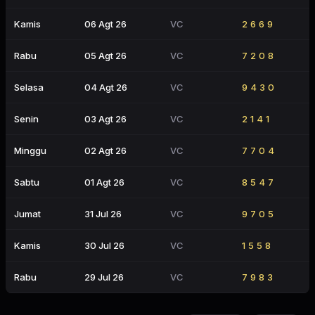
Kamis
06 Agt 26
VC
2669
Rabu
05 Agt 26
VC
7208
Selasa
04 Agt 26
VC
9430
Senin
03 Agt 26
VC
2141
Minggu
02 Agt 26
VC
7704
Sabtu
01 Agt 26
VC
8547
Jumat
31 Jul 26
VC
9705
Kamis
30 Jul 26
VC
1558
Rabu
29 Jul 26
VC
7983