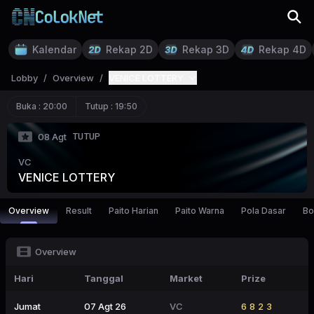
Kalendar
Rekap 2D
Rekap 3D
Rekap 4D
Lobby
/
Overview
/
VENICE LOTTERY
Buka :
20:00
Tutup :
19:50
TUTUP
08 Agt
VC
VENICE LOTTERY
Overview
Result
Paito Harian
Paito Warna
Pola Dasar
Bo
Overview
Hari
Tanggal
Market
Prize
Jumat
07 Agt 26
VC
6823