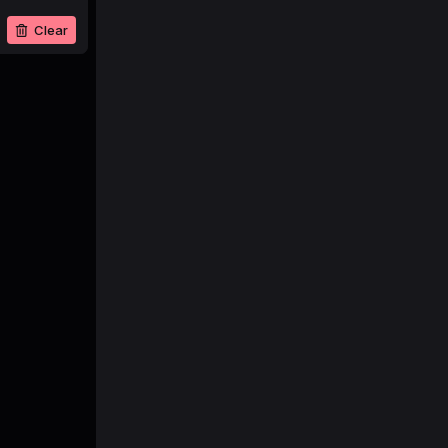
Clear