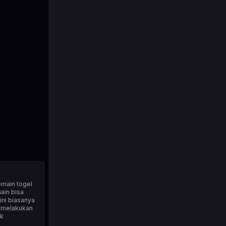
emain togel
ain bisa
ini biasanya
m melakukan
uk