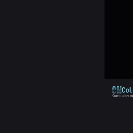
Kumpulan pr
© 2024 Copy
Terms & Con
Data ini sa
4 lengkap b
Tools togel
keluaran tog