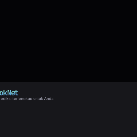
ediksi terlengkap untuk Anda.
right LXGroup. All rights reserved.
ditions
|
Privacy Policy
ngat lengkap dan juga dilengkapi dengan paito ATLANTIC DAY dan tabel tays
eserta jumlahnya. Anda juga bisa memilih data berdasarkan hari keluaran A
 paito harian ini sangat terbaik karena bisa membantu kamu untuk menganali
el secara akurat dan jitu