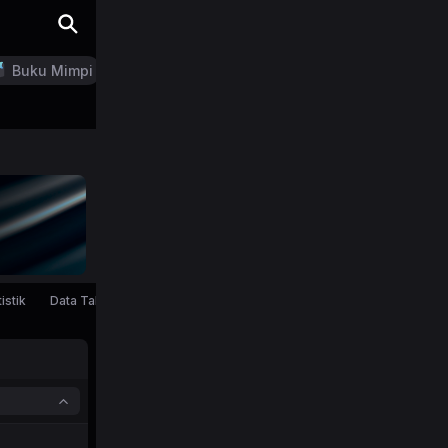
Buku Mimpi
LN Generator
istik
Data Tahunan