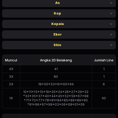
As
Kop
Kepala
Ekor
Shio
Muncul
Angka 2D
Belakang
Jumlah Line
4
X
41
1
3
X
80
1
2
X
18*50*53*61*65*94
6
10*11*13*15*19*20*24*26*27*29*32
*33*35*37*40*44*45*52*59*67*68
1
X
40
*71*72*77*78*81*84*85*86*89*90
*91*96*97*99*03*06*08*01*09