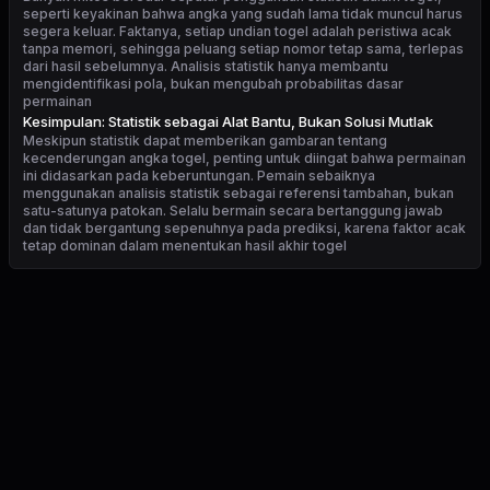
seperti keyakinan bahwa angka yang sudah lama tidak muncul harus
segera keluar. Faktanya, setiap undian togel adalah peristiwa acak
tanpa memori, sehingga peluang setiap nomor tetap sama, terlepas
dari hasil sebelumnya. Analisis statistik hanya membantu
mengidentifikasi pola, bukan mengubah probabilitas dasar
permainan
Kesimpulan: Statistik sebagai Alat Bantu, Bukan Solusi Mutlak
Meskipun statistik dapat memberikan gambaran tentang
kecenderungan angka togel, penting untuk diingat bahwa permainan
ini didasarkan pada keberuntungan. Pemain sebaiknya
menggunakan analisis statistik sebagai referensi tambahan, bukan
satu-satunya patokan. Selalu bermain secara bertanggung jawab
dan tidak bergantung sepenuhnya pada prediksi, karena faktor acak
tetap dominan dalam menentukan hasil akhir togel