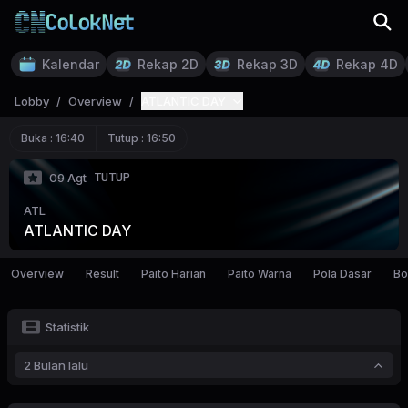
Kalendar
Rekap 2D
Rekap 3D
Rekap 4D
Lobby
/
Overview
/
ATLANTIC DAY
Buka :
16:40
Tutup :
16:50
TUTUP
09 Agt
ATL
ATLANTIC DAY
Overview
Result
Paito Harian
Paito Warna
Pola Dasar
Bo
Statistik
2 Bulan lalu