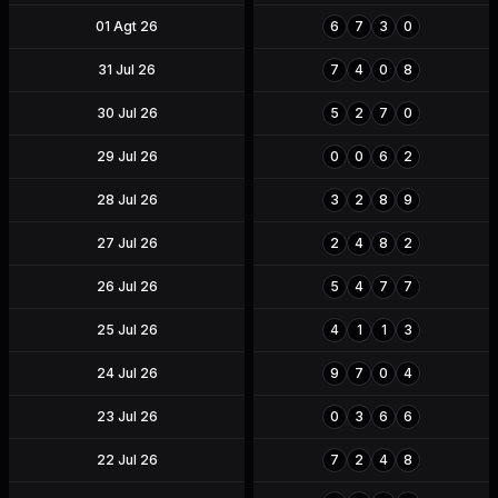
01 Agt 26
6
7
3
0
31 Jul 26
7
4
0
8
30 Jul 26
5
2
7
0
29 Jul 26
0
0
6
2
28 Jul 26
3
2
8
9
27 Jul 26
2
4
8
2
26 Jul 26
5
4
7
7
25 Jul 26
4
1
1
3
24 Jul 26
9
7
0
4
23 Jul 26
0
3
6
6
22 Jul 26
7
2
4
8