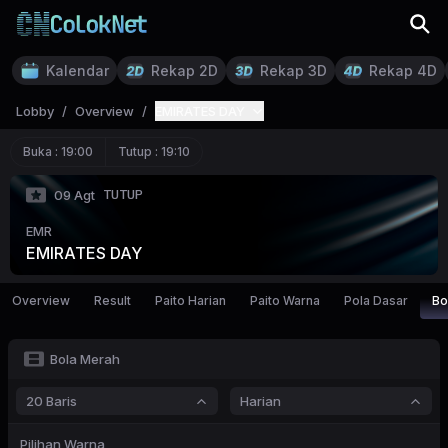
Kalendar
Rekap 2D
Rekap 3D
Rekap 4D
Lobby
/
Overview
/
EMIRATES DAY
Buka :
19:00
Tutup :
19:10
TUTUP
09 Agt
EMR
EMIRATES DAY
Overview
Result
Paito Harian
Paito Warna
Pola Dasar
Bo
Bola Merah
20 Baris
Harian
Pilihan Warna