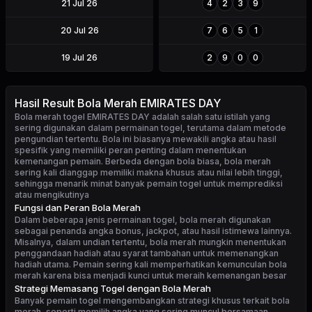
21 Jul 26
4
2
3
9
20 Jul 26
7
6
5
1
19 Jul 26
2
9
0
0
Hasil Result Bola Merah EMIRATES DAY
Bola merah togel EMIRATES DAY
adalah salah satu istilah yang
sering digunakan dalam permainan togel, terutama dalam metode
pengundian tertentu. Bola ini biasanya mewakili angka atau hasil
spesifik yang memiliki peran penting dalam menentukan
kemenangan pemain. Berbeda dengan bola biasa, bola merah
sering kali dianggap memiliki makna khusus atau nilai lebih tinggi,
sehingga menarik minat banyak pemain togel untuk memprediksi
atau mengikutinya
Fungsi dan Peran Bola Merah
Dalam beberapa jenis permainan togel, bola merah digunakan
sebagai penanda angka bonus, jackpot, atau hasil istimewa lainnya.
Misalnya, dalam undian tertentu, bola merah mungkin menentukan
penggandaan hadiah atau syarat tambahan untuk memenangkan
hadiah utama. Pemain sering kali memperhatikan kemunculan bola
merah karena bisa menjadi kunci untuk meraih kemenangan besar
Strategi Memasang Togel dengan Bola Merah
Banyak pemain togel mengembangkan strategi khusus terkait bola
merah, seperti memilih angka yang sering muncul bersamaan