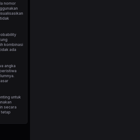
ada nomor
enggunakan
isualisasikan
tidak
obability
itung
lih kombinasi
tidak ada
hwa angka
peristiwa
elumnya.
dasar
nting untuk
unakan
in secara
 tetap