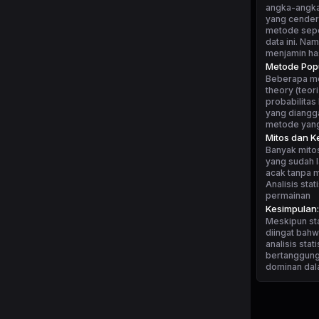
angka-angka
yang cender
metode seper
data ini. Na
menjamin ha
Metode Pop
Beberapa met
theory (teor
probabilitas
yang diangga
metode yang
Mitos dan K
Banyak mitos
yang sudah l
acak tanpa m
Analisis sta
permainan
Kesimpulan: 
Meskipun st
diingat bah
analisis sta
bertanggung
dominan dala