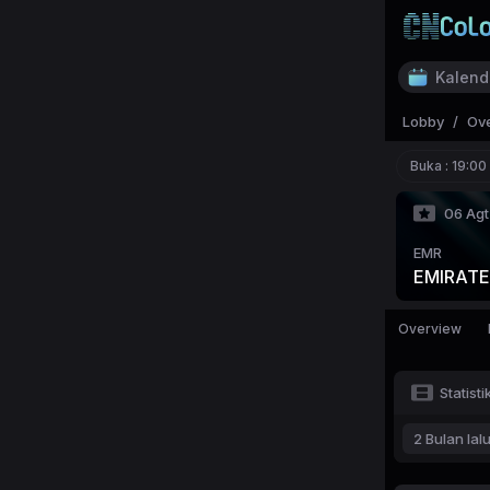
Kalend
Lobby
/
Ov
Buka :
19:00
06 Agt
EMR
EMIRATE
Overview
Statisti
2 Bulan lal