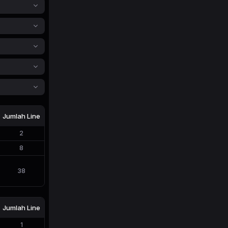
Jumlah Line
2
8
38
Jumlah Line
1