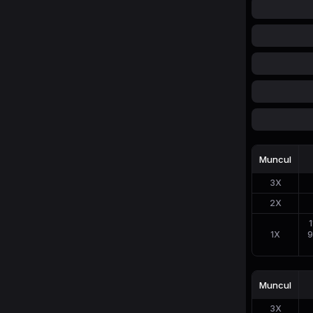
Muncul
3
X
2
X
1
X
9
Muncul
3
X