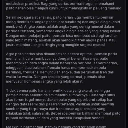
melakukan prediksi. Bagi yang serius bermain togel, memahami
paito harian bisa menjadi kunci untuk meningkatkan peluang menang
Selain sebagai alat analisis, paito harian juga membantu pemain
mengidentifikasi angka panas (hot numbers) dan angka dingin (cold
numbers). Angka panas adalah angka yang sering muncul dalam
periode tertentu, sementara angka dingin adalah yang jarang keluar.
Dengan mempelajari paito, pemain bisa membuat strategi taruhan
yang lebih matang, apakah akan mengikuti tren angka panas atau
justru memburu angka dingin yang mungkin segera muncul
Agar paito harian bisa dimanfaatkan secara optimal, pemain perlu
memahami cara membacanya dengan benar. Biasanya, paito
menampilkan data angka dalam beberapa periode, seperti harian,
mingguan, atau bulanan. Pemain harus memperhatikan pola
berulang, frekuensi kemunculan angka, dan perubahan tren dari
waktu ke waktu. Dengan analisis yang cermat, pemain bisa
menyusun kombinasi angka yang lebih akurat
Tidak semua paito harian memiliki data yang akurat, sehingga
pemain harus selektif dalam memilih sumbernya. Beberapa situs
atau forum togel menyediakan paito yang diperbarui setiap hari
dengan data resmi dari pasaran tertentu. Pastikan untuk memilih
sumber yang terpercaya dan transparan agar analisis yang
dilakukan tidak salah arah. Beberapa pemain bahkan membuat paito
pribadi berdasarkan data yang mereka kumpulkan sendiri
Meskipun bermanfaat, banyak pemain yang terjebak dalam